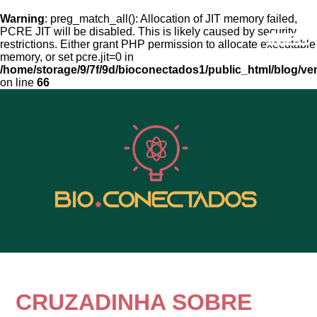
Warning
: preg_match_all(): Allocation of JIT memory failed,
PCRE JIT will be disabled. This is likely caused by security
restrictions. Either grant PHP permission to allocate executable
memory, or set pcre.jit=0 in
/home/storage/9/7f/9d/bioconectados1/public_html/blog/ven
on line
66
CRUZADINHA SOBRE